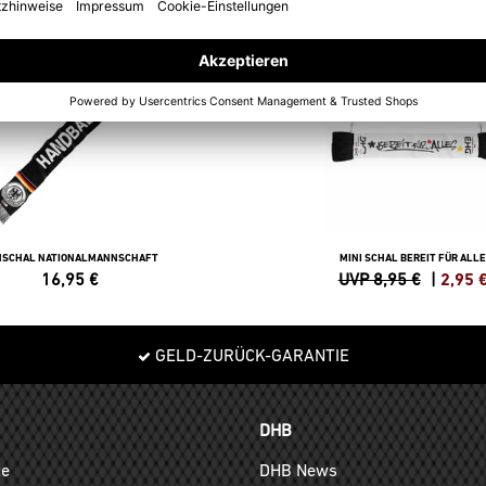
SALE
-67%
NSCHAL NATIONALMANNSCHAFT
MINI SCHAL BEREIT FÜR ALL
16,95
€
UVP 8,95 €
|
2,95
GELD-ZURÜCK-GARANTIE
DHB
ge
DHB News