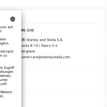
KOLLEKTION:
DHB
HERSTELLER:
Stanley and Stella S.A.
Rue Jules Cockx 8-10 | floors 3-4
B-1160 Auderghem
E-Mail: customercare@stanleystella.com