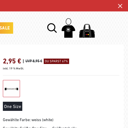
SALE
2,95
€
|
UVP 8,95 €
DU SPARST 67%
inkl. 19 % MwSt.
One Size
Gewählte Farbe: weiss (white)