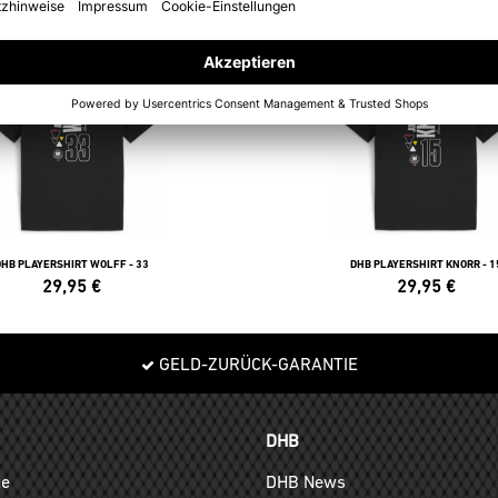
DHB PLAYERSHIRT WOLFF - 33
DHB PLAYERSHIRT KNORR - 1
29,95
€
29,95
€
GELD-ZURÜCK-GARANTIE
DHB
ge
DHB News