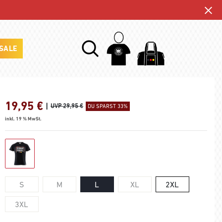
SALE
19,95
€
|
UVP 29,95 €
DU SPARST 33%
inkl. 19 % MwSt.
S
M
L
XL
2XL
3XL