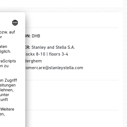
KOLLEKTION:
DHB
HERSTELLER:
Stanley and Stella S.A.
Rue Jules Cockx 8-10 | floors 3-4
B-1160 Auderghem
E-Mail: customercare@stanleystella.com