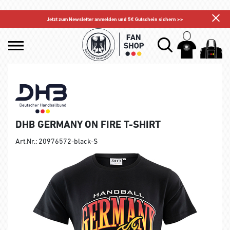
Jetzt zum Newsletter anmelden und 5€ Gutschein sichern >>
DHB GERMANY ON FIRE T-SHIRT
Art.Nr.: 20976572-black-S