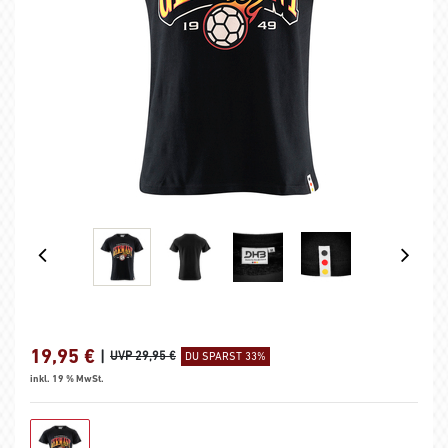
19,95
€
|
UVP 29,95 €
DU SPARST 33%
inkl. 19 % MwSt.