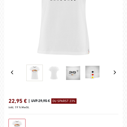
22,95
€
|
UVP 29,95 €
DU SPARST 23%
inkl. 19 % MwSt.