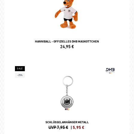
HANNIBALL - OFFIZIELLES DHB MASKOTTCHEN
24,95
€
SALE
-25%
SCHLÜSSELANHÄNGER METALL
UVP 7,95 €
|
5,95
€