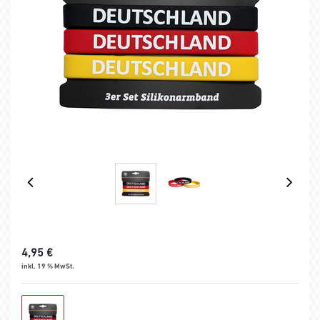
4,95
€
inkl. 19 % MwSt.