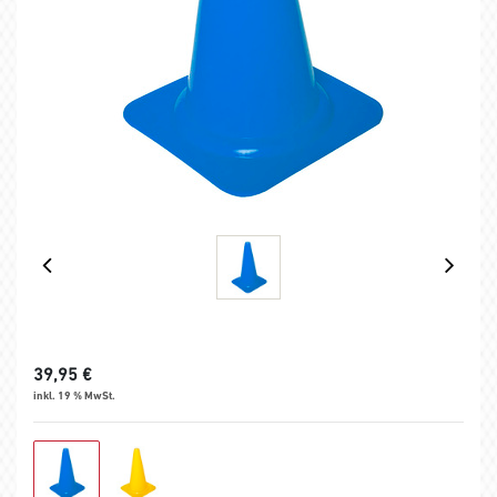
39,95
€
inkl. 19 % MwSt.