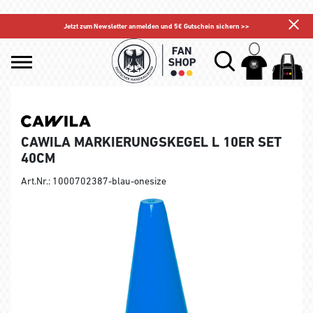
Jetzt zum Newsletter anmelden und 5€ Gutschein sichern >>
CAWILA MARKIERUNGSKEGEL L 10ER SET
40CM
Art.Nr.: 1000702387-blau-onesize