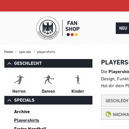
NEU
Home
specials
playershirts
PLAYERS
GESCHLECHT
Die
Playershi
Design, Funkti
Hol dir dein P
Herren
Damen
Kinder
SPECIALS
GESCHLECH
Archive
NACHHA
Playershirts
Faster Handball