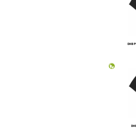
DHB P
DHB