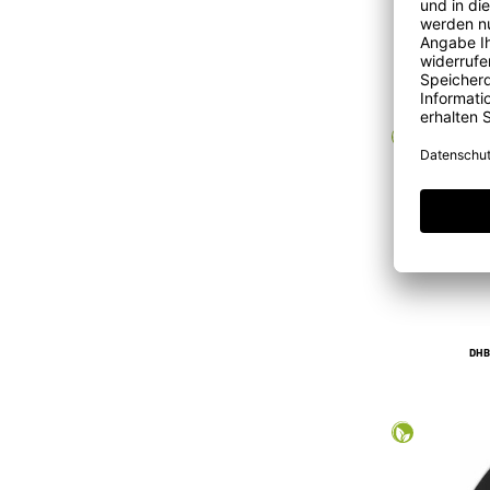
DH
DHB