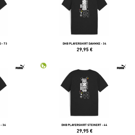
 - 73
DHB PLAYERSHIRT DAHMKE - 34
29,95
€
- 36
DHB PLAYERSHIRT STEINERT - 44
29,95
€